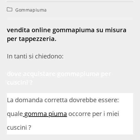
Categoria
Gommapiuma
dell'articolo:
vendita online
gommapiuma
su misura
per tappezzeria.
In tanti si chiedono:
dove acquistare gommapiuma per
cuscini
?
La domanda corretta dovrebbe essere:
quale
gomma piuma
occorre per i miei
cuscini ?