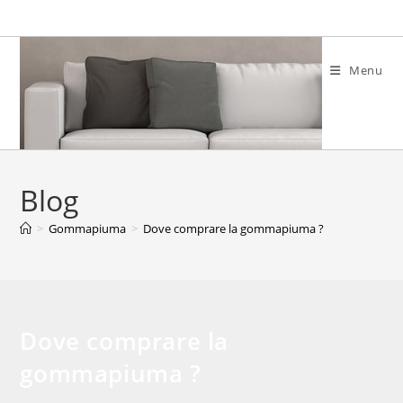
Salta
al
contenuto
Menu
Blog
>
Gommapiuma
>
Dove comprare la gommapiuma ?
Dove comprare la
gommapiuma ?